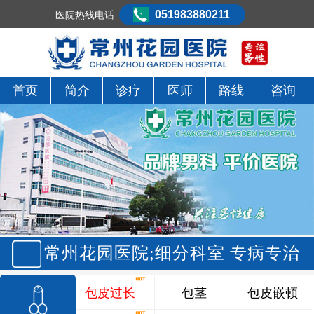
051983880211
医院热线电话
首页
简介
诊疗
医师
路线
咨询
常州花园医院;细分科室 专病专治
包皮过长
包茎
包皮嵌顿