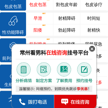
包皮包茎
割包皮年龄
包皮诊疗
包皮包茎
早泄
射精障碍
时间短
阳痿
勃起障碍
射精快
性功能障碍
前列腺炎
前列腺痛
尿频尿急
前列腺增生
排尿不畅
夜尿增多
前列腺疾病
龟头炎
睾丸炎
尿道炎
尿相关
泌尿感染
了解更多
生殖感染
死精
少精
弱精