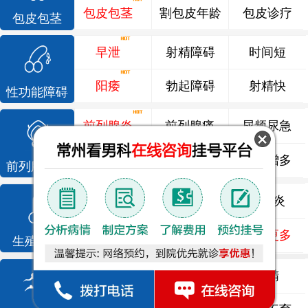
包皮包茎
割包皮年龄
包皮诊疗
包皮包茎
早泄
射精障碍
时间短
阳痿
勃起障碍
射精快
性功能障碍
前列腺炎
前列腺痛
尿频尿急
前列腺增生
排尿不畅
夜尿增多
前列腺疾病
龟头炎
睾丸炎
尿道炎
尿相关
泌尿感染
了解更多
生殖感染
死精
少精
弱精