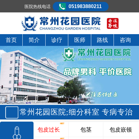
051983880211
医院热线电话
首页
简介
诊疗
医师
路线
咨询
常州花园医院;细分科室 专病专治
包皮过长
包茎
包皮嵌顿