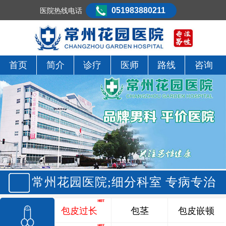
051983880211
医院热线电话
首页
简介
诊疗
医师
路线
咨询
常州花园医院;细分科室 专病专治
包皮过长
包茎
包皮嵌顿