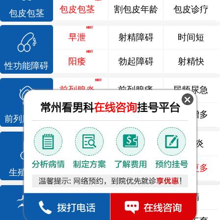
包皮包茎
割包皮年龄
包皮诊疗
包皮包茎
早泄
射精障碍
时间短
阳痿
勃起障碍
射精快
性功能障碍
前列腺炎
前列腺痛
尿频尿急
前列腺增生
排尿不畅
夜尿增多
前列腺疾病
龟头炎
睾丸炎
尿道炎
尿相关
泌尿感染
了解更多
生殖感染
死精
少精
弱精